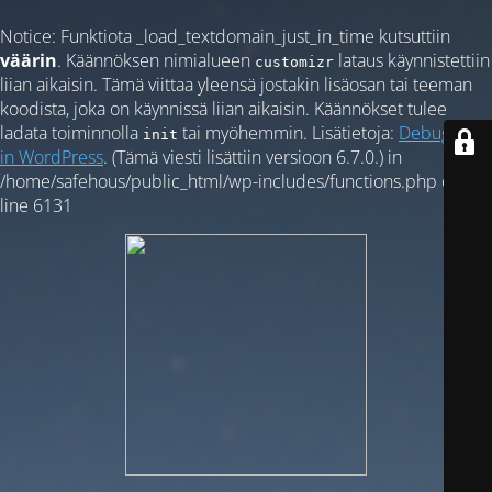
Notice
: Funktiota _load_textdomain_just_in_time kutsuttiin
väärin
. Käännöksen nimialueen
lataus käynnistettiin
customizr
liian aikaisin. Tämä viittaa yleensä jostakin lisäosan tai teeman
koodista, joka on käynnissä liian aikaisin. Käännökset tulee
ladata toiminnolla
tai myöhemmin. Lisätietoja:
Debugging
init
in WordPress
. (Tämä viesti lisättiin versioon 6.7.0.) in
/home/safehous/public_html/wp-includes/functions.php
on
line
6131