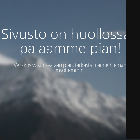
Sivusto on huollossa -
palaamme pian!
Verkkosivusto avataan pian, tarkasta tilanne hieman
myöhemmin!